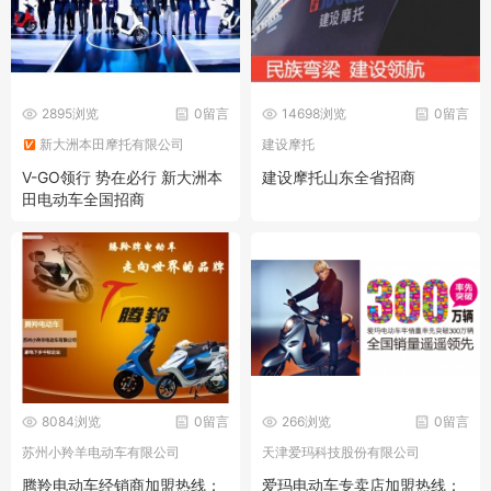
2895浏览
0留言
14698浏览
0留言
新大洲本田摩托有限公司
建设摩托
V-GO领行 势在必行 新大洲本
建设摩托山东全省招商
田电动车全国招商
8084浏览
0留言
266浏览
0留言
苏州小羚羊电动车有限公司
天津爱玛科技股份有限公司
腾羚电动车经销商加盟热线：
爱玛电动车专卖店加盟热线：