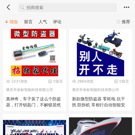
综合
留言
人气
评论
推荐
2331浏览
0留言
2964浏览
0留言
肇庆市坐标智能科技有限公司
肇庆市坐标智能科技有限公司
真神奇，车子装了这么个防盗
新款微型防盗器 零耗电 抗干
器，打开钥匙门，不解锁居然
扰 防拆机 常相行自动智能安
开不走！
全器